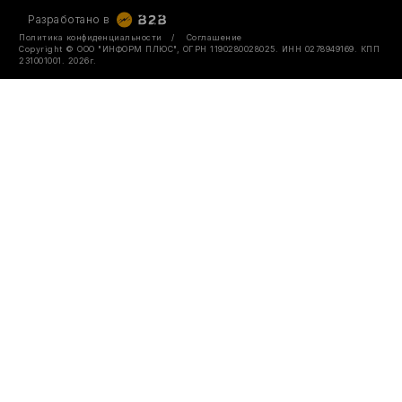
Разработано в
Политика конфиденциальности
/
Соглашение
Copyright © ООО "ИНФОРМ ПЛЮС"
,
ОГРН 1190280028025
.
ИНН 0278949169
.
КПП
231001001
.
2026г.