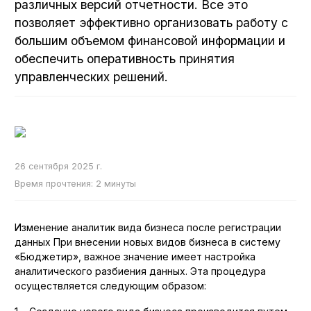
различных версий отчетности. Все это
позволяет эффективно организовать работу с
ПО Бюджетир
большим объемом финансовой информации и
ПО Бюджетир 1.1
обеспечить оперативность принятия
управленческих решений.
Настройка под бизнес
Управление производством
Управление бюджетированием
26 сентября 2025 г.
Купить программу
Время прочтения: 2 минуты
Внедрение
Изменение аналитик вида бизнеса после регистрации
данных При внесении новых видов бизнеса в систему
«Бюджетир», важное значение имеет настройка
Дистрибутивы
аналитического разбиения данных. Эта процедура
осуществляется следующим образом:
Лицензионное соглашение