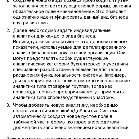
Создание нового вида бизнеса производится путем
Технологические требования к системе
заполнения соответствующих полей формы, включая
обязательное поле «Наименование». Это позволит
однозначно идентифицировать данный вид бизнеса
внутри системы.
Далее необходимо задать индивидуальные
аналитики для каждого вида бизнеса.
Индивидуальные аналитики — это дополнительные
показатели, используемые для детализированного
анализа финансовых показателей организации. Они
могут представлять собой существующие
аналитические категории бухгалтерского учета или
специально разработанные элементы для целей
расширения функциональности системы.Например,
для предприятий торговли возможно использование
аналитики типа «товарная группа», тогда как
производственные предприятия могут применять
аналитики типа «производственный участок».
Чтобы добавить новую аналитику, необходимо
воспользоваться кнопкой «Добавить». Система
автоматически создаст новое пустое поле в
табличной части формы, которое впоследствии
должно быть заполнено значением новой аналитики.
Важно отметить, что изменение аналитиков после